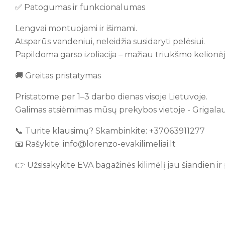
✅ Patogumas ir funkcionalumas
Lengvai montuojami ir išimami.
Atsparūs vandeniui, neleidžia susidaryti pelėsiui.
Papildoma garso izoliacija – mažiau triukšmo kelionėj
🚚 Greitas pristatymas
Pristatome per 1–3 darbo dienas visoje Lietuvoje.
Galimas atsiėmimas mūsų prekybos vietoje - Grigalauki
📞 Turite klausimų? Skambinkite: +37063911277
📧 Rašykite: info@lorenzo-evakilimeliai.lt
👉 Užsisakykite EVA bagažinės kilimėlį jau šiandien ir