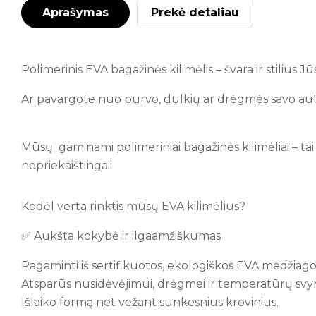
Aprašymas
Prekė detaliau
Polimerinis EVA bagažinės kilimėlis – švara ir stilius 
Ar pavargote nuo purvo, dulkių ar drėgmės savo au
Mūsų gaminami polimeriniai bagažinės kilimėliai – tai 
nepriekaištingai!
Kodėl verta rinktis mūsų EVA kilimėlius?
✅ Aukšta kokybė ir ilgaamžiškumas
Pagaminti iš sertifikuotos, ekologiškos EVA medžiago
Atsparūs nusidėvėjimui, drėgmei ir temperatūrų svy
Išlaiko formą net vežant sunkesnius krovinius.