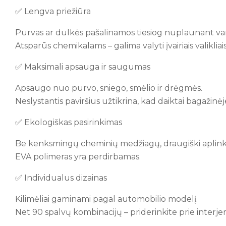
✅ Lengva priežiūra
Purvas ar dulkės pašalinamos tiesiog nuplaunant v
Atsparūs chemikalams – galima valyti įvairiais valikliais
✅ Maksimali apsauga ir saugumas
Apsaugo nuo purvo, sniego, smėlio ir drėgmės.
Neslystantis paviršius užtikrina, kad daiktai bagažin
✅ Ekologiškas pasirinkimas
Be kenksmingų cheminių medžiagų, draugiški aplink
EVA polimeras yra perdirbamas.
✅ Individualus dizainas
Kilimėliai gaminami pagal automobilio modelį.
Net 90 spalvų kombinacijų – priderinkite prie interjer