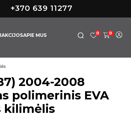
+370 639 11277
0
0
I
AKCIJOS
APIE MUS
lis
B7) 2004-2008
as polimerinis EVA
kilimėlis