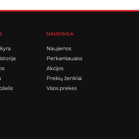
S
NAUDINGA
skyra
Naujienos
storija
Perkamiausios
os
Akcijos
a
Prekių ženklai
pšelis
Visos prekės