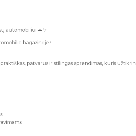
Jūsų automobiliui 🚗✨
tomobilio bagažinėje?
praktiškas, patvarus ir stilingas sprendimas, kuris užtik
s.
ravimams.