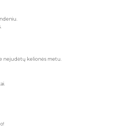
andeniu.
.
ėje nejudėtų kelionės metu.
ai.
o!