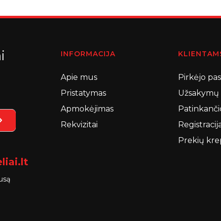
i
INFORMACIJA
KLIENTAM
Apie mus
Pirkėjo pa
Pristatymas
Užsakymų i
Apmokėjimas
Patinkanči
Rekvizitai
Registracij
Prekių kre
iai.lt
ausą