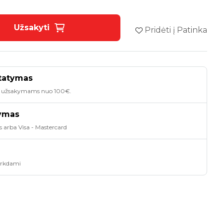
Užsakyti
Pridėti į Patinka
tatymas
 užsakymams nuo 100€.
tymas
s arba Visa - Mastercard
pirkdami