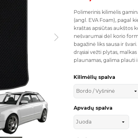
Polimerinis kilimėlis gami
(angl. EVA Foam), pagal ki
kraštas apsiūtas aukštos k
nešvarumai dėl korio formos
bagažinė liks sausa ir švar
drąsiai vežti plytas, malka
plaunamas, galima plauti i
Kilimėlių spalva
Apvadų spalva