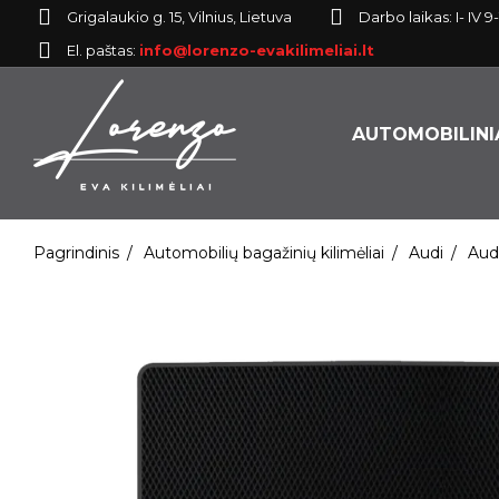
Grigalaukio g. 15, Vilnius, Lietuva
Darbo laikas: I- IV 9-
El. paštas:
info@lorenzo-evakilimeliai.lt
AUTOMOBILINIA
Pagrindinis
Automobilių bagažinių kilimėliai
Audi
Aud