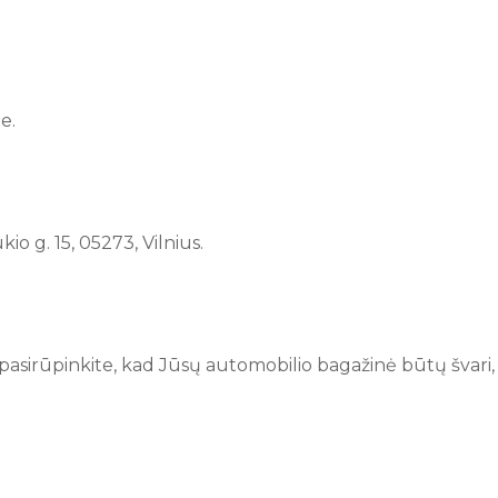
e.
o g. 15, 05273, Vilnius.
 pasirūpinkite, kad Jūsų automobilio bagažinė būtų švari, s