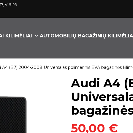
17, V: 9-16
I KILIMĖLIAI
AUTOMOBILIŲ BAGAŽINIŲ KILIMĖLIA
i A4 (B7) 2004-2008 Universalas polimerinis EVA bagažinės kilimė
Audi A4 (
Universal
bagažinės 
50,00 €