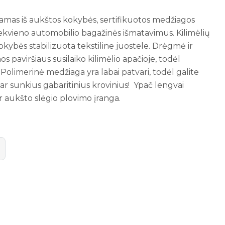
namas iš aukštos kokybės, sertifikuotos medžiagos
ekvieno automobilio bagažinės išmatavimus. Kilimėlių
okybės stabilizuota tekstiline juostele. Drėgmė ir
 paviršiaus susilaiko kilimėlio apačioje, todėl
i. Polimerinė medžiaga yra labai patvari, todėl galite
s ar sunkius gabaritinius krovinius! Ypač lengvai
r aukšto slėgio plovimo įranga.