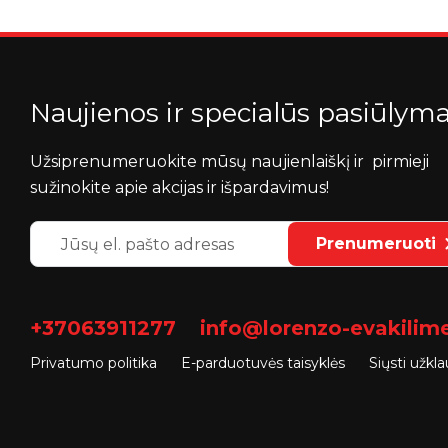
Naujienos ir specialūs pasiūlyma
Užsiprenumeruokite mūsų naujienlaiškį ir pirmieji
sužinokite apie akcijas ir išpardavimus!
Prenumeruoti
+37063911277
info@lorenzo-evakilimel
Privatumo politika
E-parduotuvės taisyklės
Siųsti užkl