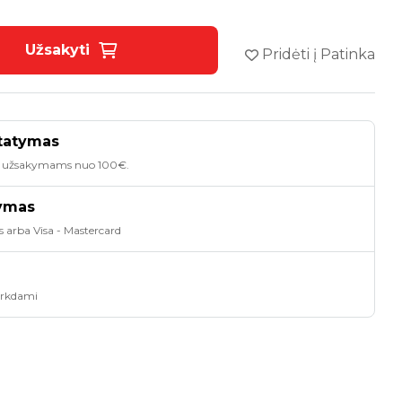
Užsakyti
Pridėti į Patinka
tatymas
 užsakymams nuo 100€.
tymas
s arba Visa - Mastercard
pirkdami