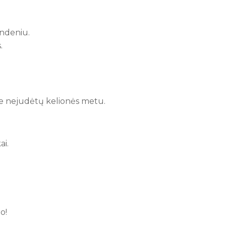
andeniu.
.
ėje nejudėtų kelionės metu.
ai.
o!