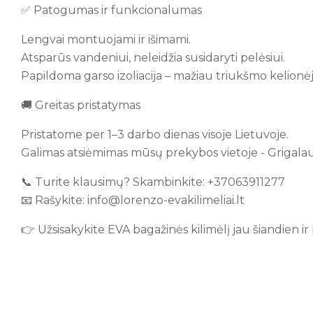
✅ Patogumas ir funkcionalumas
Lengvai montuojami ir išimami.
Atsparūs vandeniui, neleidžia susidaryti pelėsiui.
Papildoma garso izoliacija – mažiau triukšmo kelionėj
🚚 Greitas pristatymas
Pristatome per 1–3 darbo dienas visoje Lietuvoje.
Galimas atsiėmimas mūsų prekybos vietoje - Grigalauki
📞 Turite klausimų? Skambinkite: +37063911277
📧 Rašykite: info@lorenzo-evakilimeliai.lt
👉 Užsisakykite EVA bagažinės kilimėlį jau šiandien ir