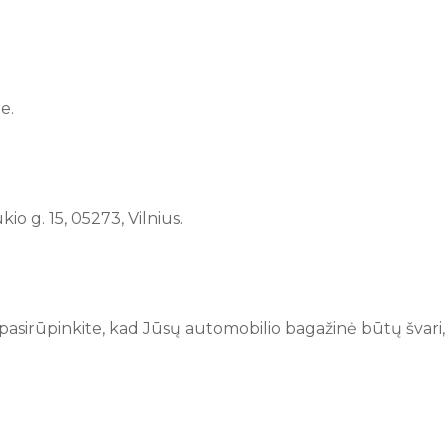
e.
o g. 15, 05273, Vilnius.
 pasirūpinkite, kad Jūsų automobilio bagažinė būtų švari, s