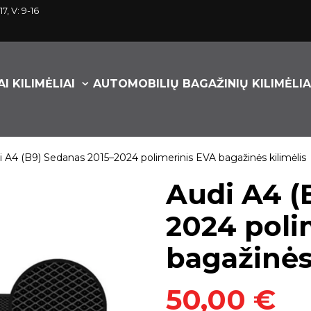
17, V: 9-16
I KILIMĖLIAI
AUTOMOBILIŲ BAGAŽINIŲ KILIMĖLIA
i A4 (B9) Sedanas 2015–2024 polimerinis EVA bagažinės kilimėlis
Audi A4 (
2024 poli
bagažinės 
50,00 €