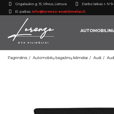
Grigalaukio g. 15, Vilnius, Lietuva
Darbo laikas: I- IV 9-
El. paštas:
info@lorenzo-evakilimeliai.lt
AUTOMOBILINIA
Pagrindinis
Automobilių bagažinių kilimėliai
Audi
Aud