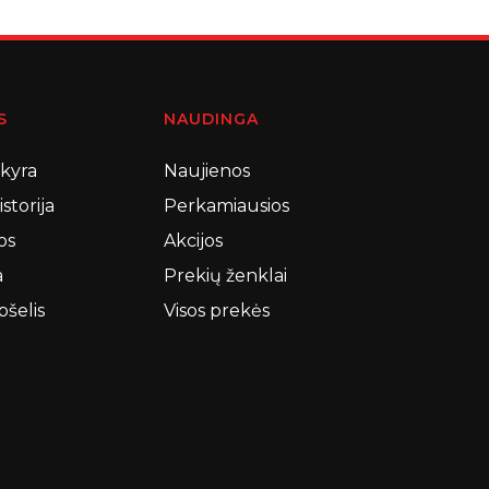
S
NAUDINGA
skyra
Naujienos
storija
Perkamiausios
os
Akcijos
a
Prekių ženklai
pšelis
Visos prekės