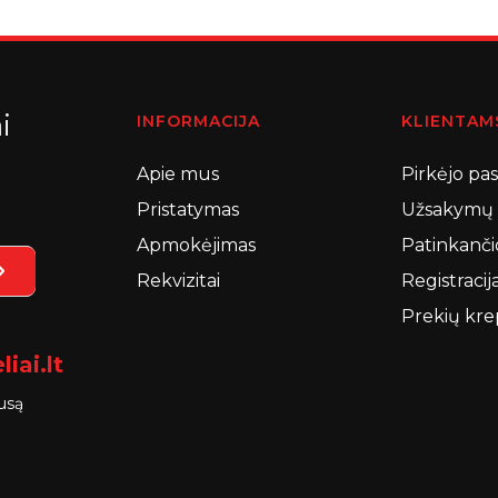
i
INFORMACIJA
KLIENTAM
Apie mus
Pirkėjo pa
Pristatymas
Užsakymų i
Apmokėjimas
Patinkanči
Rekvizitai
Registracij
Prekių kre
iai.lt
ausą