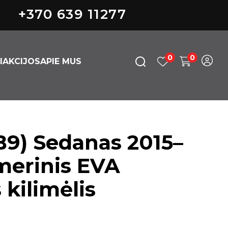
+370 639 11277
0
0
I
AKCIJOS
APIE MUS
B9) Sedanas 2015–
merinis EVA
kilimėlis