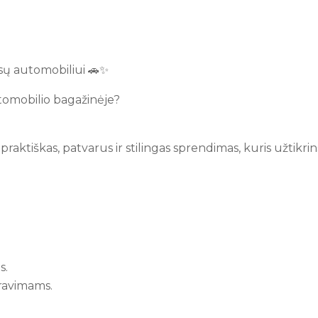
Jūsų automobiliui 🚗✨
tomobilio bagažinėje?
praktiškas, patvarus ir stilingas sprendimas, kuris užtik
s.
ravimams.