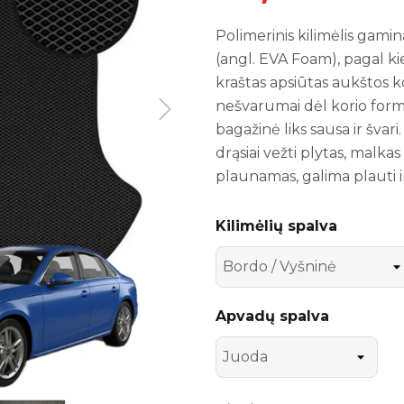
Polimerinis kilimėlis gami
(angl. EVA Foam), pagal ki
kraštas apsiūtas aukštos k
nešvarumai dėl korio formos
bagažinė liks sausa ir švar
drąsiai vežti plytas, malka
plaunamas, galima plauti i
Kilimėlių spalva
Apvadų spalva