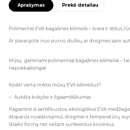
Aprašymas
Prekė detaliau
Polimerinis EVA bagažinės kilimėlis – švara ir stilius 
Ar pavargote nuo purvo, dulkių ar drėgmės savo au
Mūsų gaminami polimeriniai bagažinės kilimėliai – tai 
nepriekaištingai!
Kodėl verta rinktis mūsų EVA kilimėlius?
✅ Aukšta kokybė ir ilgaamžiškumas
Pagaminti iš sertifikuotos, ekologiškos EVA medžiago
Atsparūs nusidėvėjimui, drėgmei ir temperatūrų svy
Išlaiko formą net vežant sunkesnius krovinius.