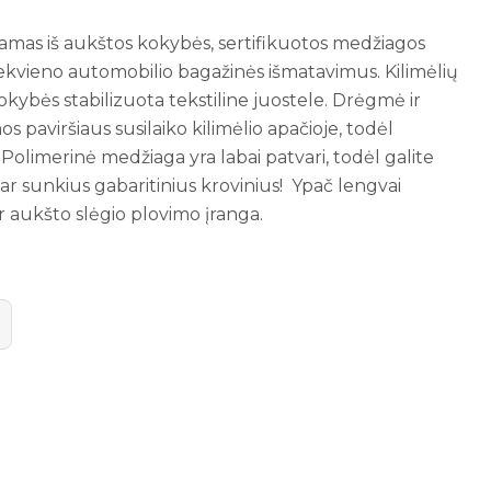
namas iš aukštos kokybės, sertifikuotos medžiagos
ekvieno automobilio bagažinės išmatavimus. Kilimėlių
okybės stabilizuota tekstiline juostele. Drėgmė ir
 paviršiaus susilaiko kilimėlio apačioje, todėl
i. Polimerinė medžiaga yra labai patvari, todėl galite
s ar sunkius gabaritinius krovinius! Ypač lengvai
r aukšto slėgio plovimo įranga.