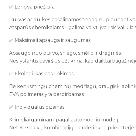
✅ Lengva priežiūra
Purvas ar dulkės pašalinamos tiesiog nuplaunant v
Atsparūs chemikalams – galima valyti įvairiais valikliais
✅ Maksimali apsauga ir saugumas
Apsaugo nuo purvo, sniego, smėlio ir drėgmės.
Neslystantis paviršius užtikrina, kad daiktai bagažin
✅ Ekologiškas pasirinkimas
Be kenksmingų cheminių medžiagų, draugiški aplink
EVA polimeras yra perdirbamas.
✅ Individualus dizainas
Kilimėliai gaminami pagal automobilio modelį.
Net 90 spalvų kombinacijų – priderinkite prie interjer