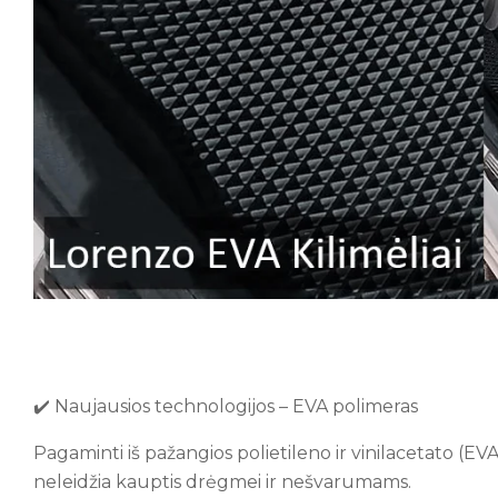
✔️ Naujausios technologijos – EVA polimeras
Pagaminti iš pažangios polietileno ir vinilacetato (EVA
neleidžia kauptis drėgmei ir nešvarumams.