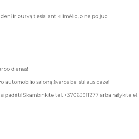
denį ir purvą tiesiai ant kilimėlio, o ne po juo
arbo dienas!
avo automobilio saloną švaros bei stiliaus oaze!
padėti! Skambinkite tel. +37063911277 arba rašykite el. 