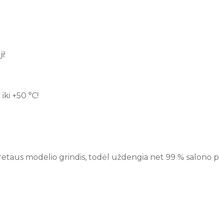
i!
iki +50 °C!
retaus modelio grindis, todėl uždengia net 99 % salono plo