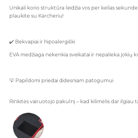
Unikali korio struktūra leidžia vos per kelias sekundes
plaukite su Kärcheriu!
✔️ Bekvapiai ir hipoalergiški
EVA medžiaga nekenkia sveikatai ir nepalieka jokių 
💡 Papildomi priedai didesniam patogumui
Rinkitės vairuotojo pakulnį – kad kilimėlis dar ilgiau