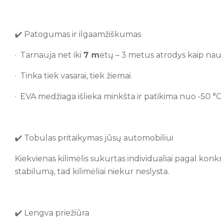
✔️ Patogumas ir ilgaamžiškumas
· Tarnauja net iki
7
m
etų – 3 metus atrodys kaip nauj
· Tinka tiek vasarai, tiek žiemai.
· EVA medžiaga išlieka minkšta ir patikima nuo -50 °C 
✔️ Tobulas pritaikymas jūsų automobiliui
Kiekvienas kilimėlis sukurtas individualiai pagal konk
stabilumą, tad kilimėliai niekur neslysta.
✔️ Lengva priežiūra