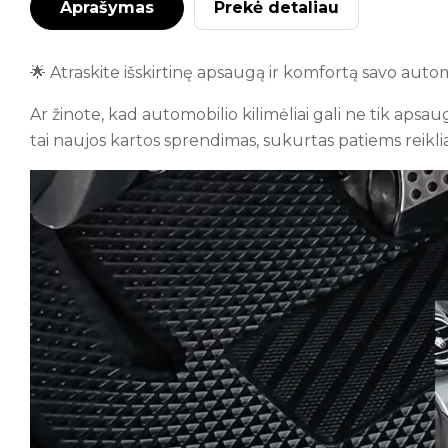
Aprašymas
Prekė detaliau
🌟 Atraskite išskirtinę apsaugą ir komfortą savo autom
Ar žinote, kad automobilio kilimėliai gali ne tik aps
tai naujos kartos sprendimas, sukurtas patiems reikl