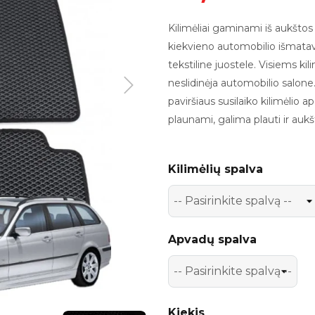
Kilimėliai
gaminami iš aukštos 
kiekvieno automobilio išmatavi
tekstiline juostele. Visiems k
neslidinė
ja
automobilio salon
e
paviršiaus susilaiko kilimėlio a
plauna
mi,
galima plauti
ir
aukš
Kilimėlių spalva
Apvadų spalva
Kiekis