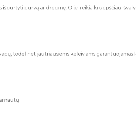
 išpurtyti purvą ar drėgmę. O jei reikia kruopščiau išvalyt
kvapų, todėl net jautriausiems keleiviams garantuojamas 
 tarnautų