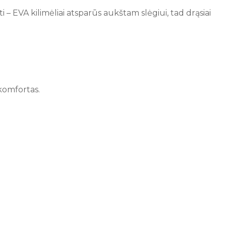
i – EVA kilimėliai atsparūs aukštam slėgiui, tad drąsiai
komfortas.