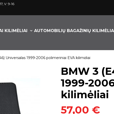
17, V: 9-16
I KILIMĖLIAI
AUTOMOBILIŲ BAGAŽINIŲ KILIMĖLIA
) Universalas 1999-2006 polimeriniai EVA kilimėliai
BMW 3 (Е4
1999-2006
kilimėliai
57,00 €