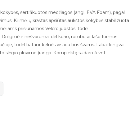
kokybės, sertifikuotos medžiagos (angl. EVA Foam),
pagal
mus. Kilimėlių kraštas apsiūtas aukštos kokybės stabilizuota
ilimėliams prisiūnamos
Velcro juostos
, todėl
.
Drėgmė ir nešvarumai dėl korio, rombo ar lašo formos
pačioje, todėl batai ir kelnės visada bus švarūs. Labai lengvai
to slėgio plovimo įranga.
Komplektą sudaro 4 vnt.