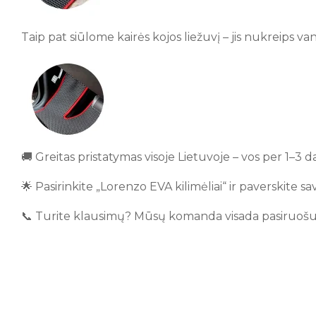
Taip pat siūlome kairės kojos liežuvį – jis nukreips van
🚚 Greitas pristatymas visoje Lietuvoje – vos per 1–3 d
🌟 Pasirinkite „Lorenzo EVA kilimėliai“ ir paverskite s
📞 Turite klausimų? Mūsų komanda visada pasiruošusi 