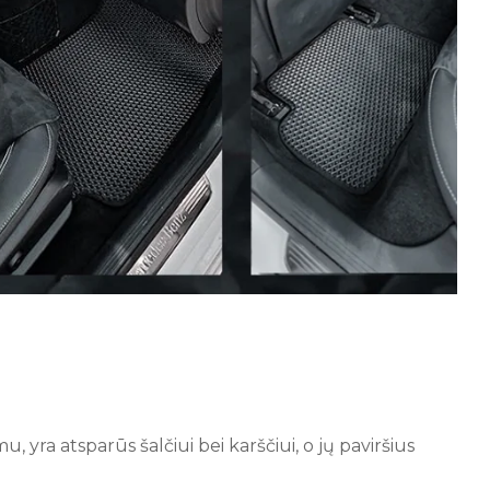
, yra atsparūs šalčiui bei karščiui, o jų paviršius