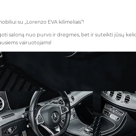
obiliui su „Lorenzo EVA kilimėliais“!
augoti saloną nuo purvo ir drėgmės, bet ir suteikti jūsų k
iausiems vairuotojams!