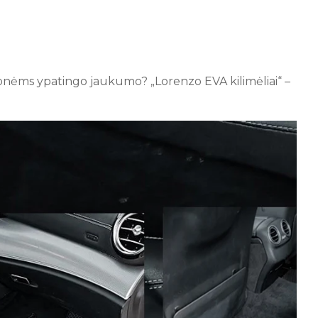
elionėms ypatingo jaukumo? „Lorenzo EVA kilimėliai“ –