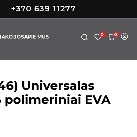
+370 639 11277
0
0
I
AKCIJOS
APIE MUS
6) Universalas
 polimeriniai EVA