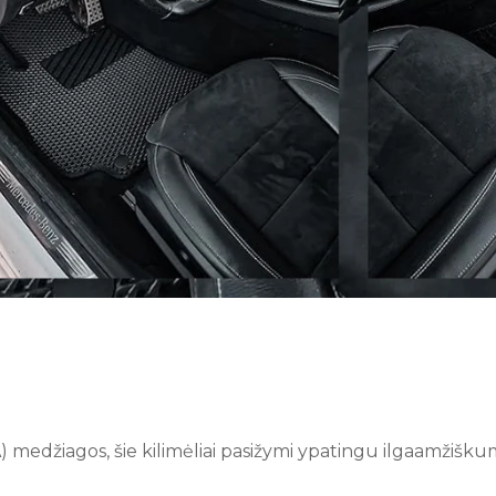
) medžiagos, šie kilimėliai pasižymi ypatingu ilgaamžiškumu