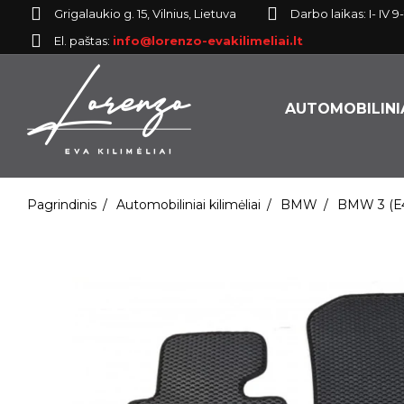
Grigalaukio g. 15, Vilnius, Lietuva
Darbo laikas: I- IV 9-
El. paštas:
info@lorenzo-evakilimeliai.lt
AUTOMOBILINIA
Pagrindinis
Automobiliniai kilimėliai
BMW
BMW 3 (Е46