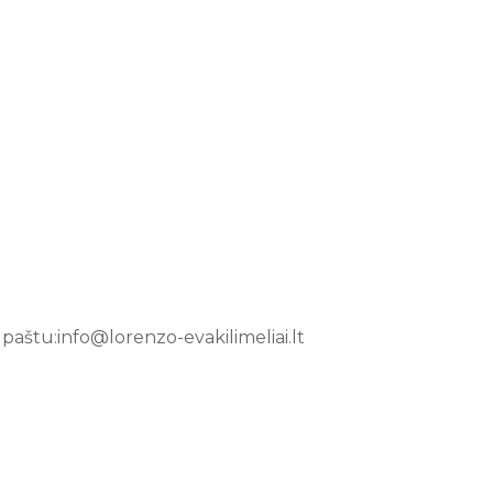
paštu:info@lorenzo-evakilimeliai.lt