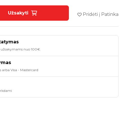
Užsakyti
Pridėti į Patinka
tatymas
 užsakymams nuo 100€.
tymas
s arba Visa - Mastercard
pirkdami