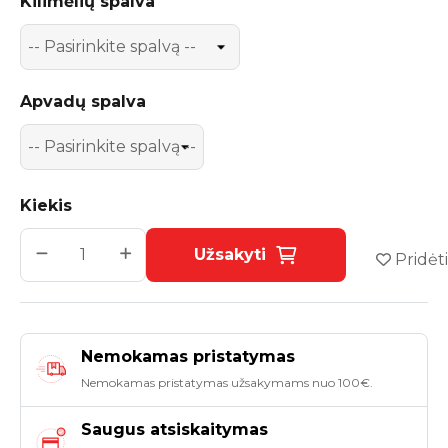
Kilimėlių spalva
Apvadų spalva
Kiekis
Užsakyti
Pridėti
Nemokamas pristatymas
Nemokamas pristatymas užsakymams nuo 100€.
Saugus atsiskaitymas