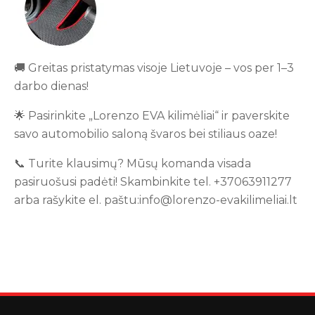
🚚 Greitas pristatymas visoje Lietuvoje – vos per 1–3
darbo dienas!
🌟 Pasirinkite „Lorenzo EVA kilimėliai“ ir paverskite
savo automobilio saloną švaros bei stiliaus oaze!
📞 Turite klausimų? Mūsų komanda visada
pasiruošusi padėti! Skambinkite tel. +37063911277
arba rašykite el. paštu:info@lorenzo-evakilimeliai.lt