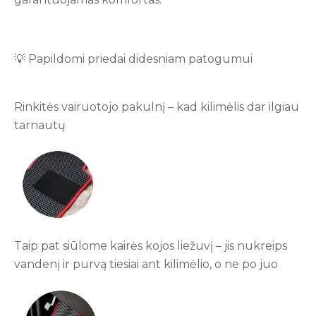
💡 Papildomi priedai didesniam patogumui
Rinkitės vairuotojo pakulnį – kad kilimėlis dar ilgiau
tarnautų
Taip pat siūlome kairės kojos liežuvį – jis nukreips
vandenį ir purvą tiesiai ant kilimėlio, o ne po juo