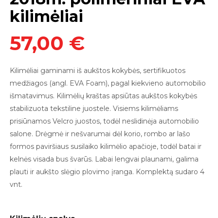
kilimėliai
57,00 €
Kilimėliai
gaminami iš aukštos kokybės, sertifikuotos
medžiagos (angl. EVA Foam),
pagal kiekvieno automobilio
išmatavimus. Kilimėlių kraštas apsiūtas aukštos kokybės
stabilizuota tekstiline juostele. Visiems kilimėliams
prisiūnamos
Velcro juostos
, todėl neslidinė
ja
automobilio
salon
e
.
Drėgmė ir nešvarumai dėl korio, rombo ar lašo
formos paviršiaus susilaiko kilimėlio apačioje, todėl batai ir
kelnės visada bus švarūs. Labai lengvai plauna
mi,
galima
plauti
ir
aukšto slėgio plovimo įranga.
Komplektą sudaro 4
vnt.