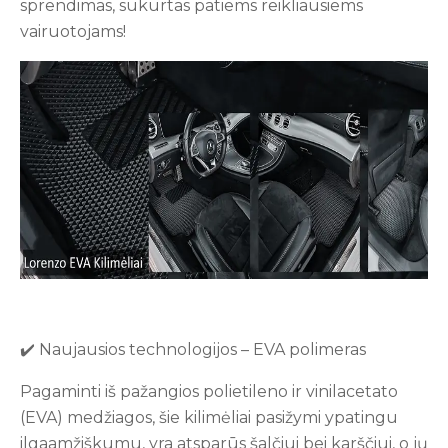
sprendimas, sukurtas patiems reikliausiems
vairuotojams!
✔️ Naujausios technologijos – EVA polimeras
Pagaminti iš pažangios polietileno ir vinilacetato
(EVA) medžiagos, šie kilimėliai pasižymi ypatingu
ilgaamžiškumu, yra atsparūs šalčiui bei karščiui, o jų