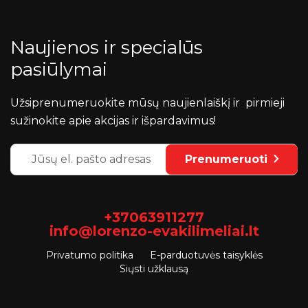
Naujienos ir specialūs
pasiūlymai
Užsiprenumeruokite mūsų naujienlaiškį ir pirmieji
sužinokite apie akcijas ir išpardavimus!
Prenumeruoti
+37063911277
info@lorenzo-evakilimeliai.lt
Privatumo politika
E-parduotuvės taisyklės
Siųsti užklausą