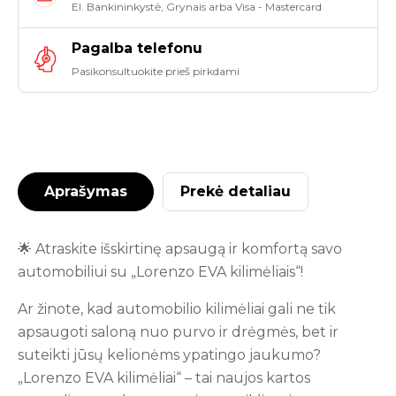
El. Bankininkystė, Grynais arba Visa - Mastercard
Pagalba telefonu
Pasikonsultuokite prieš pirkdami
Aprašymas
Prekė detaliau
🌟 Atraskite išskirtinę apsaugą ir komfortą savo
automobiliui su „Lorenzo EVA kilimėliais“!
Ar žinote, kad automobilio kilimėliai gali ne tik
apsaugoti saloną nuo purvo ir drėgmės, bet ir
suteikti jūsų kelionėms ypatingo jaukumo?
„Lorenzo EVA kilimėliai“ – tai naujos kartos