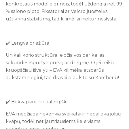
konkretaus modelio grindis, todėl uždengia net 99
% salono ploto. Fiksatoriai ar Velcro juostelės
užtikrina stabilumą, tad kilimėliai niekur neslysta.
✔️ Lengva priežiūra
Unikali korio struktūra leidžia vos per kelias
sekundes išpurtyti purvą ar drėgmę. O jei reikia
kruopščiau išvalyti – EVA kilimėliai atsparūs
aukštam slėgiui, tad drąsiai plaukite su Kärcheriu!
✔️ Bekvapiai ir hipoalergiški
EVA medžiaga nekenkia sveikatai ir nepalieka jokių
kvapų, todėl net jautriausiems keleiviams
garantuojamas komfortas.