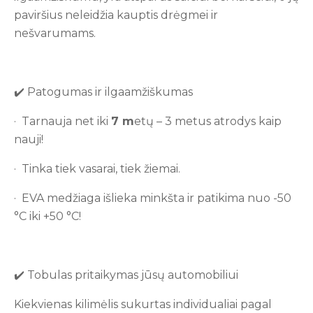
paviršius neleidžia kauptis drėgmei ir
nešvarumams.
✔️ Patogumas ir ilgaamžiškumas
· Tarnauja net iki
7
m
etų – 3 metus atrodys kaip
nauji!
· Tinka tiek vasarai, tiek žiemai.
· EVA medžiaga išlieka minkšta ir patikima nuo -50
°C iki +50 °C!
✔️ Tobulas pritaikymas jūsų automobiliui
Kiekvienas kilimėlis sukurtas individualiai pagal