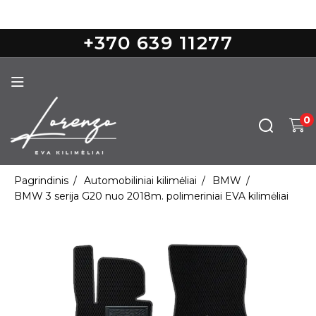
Nemokamas pristatymas nuo 100€
+370 639 11277
0
Pagrindinis
Automobiliniai kilimėliai
BMW
BMW 3 serija G20 nuo 2018m. polimeriniai EVA kilimėliai