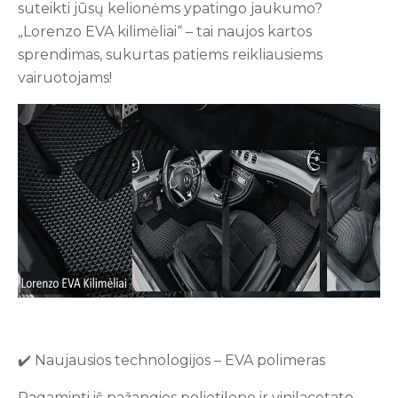
suteikti jūsų kelionėms ypatingo jaukumo?
„Lorenzo EVA kilimėliai“ – tai naujos kartos
sprendimas, sukurtas patiems reikliausiems
vairuotojams!
✔️ Naujausios technologijos – EVA polimeras
Pagaminti iš pažangios polietileno ir vinilacetato