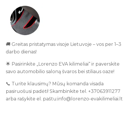
🚚 Greitas pristatymas visoje Lietuvoje – vos per 1–3
darbo dienas!
🌟 Pasirinkite „Lorenzo EVA kilimėliai“ ir paverskite
savo automobilio saloną švaros bei stiliaus oaze!
📞 Turite klausimų? Mūsų komanda visada
pasiruošusi padėti! Skambinkite tel. +37063911277
arba rašykite el. paštu:info@lorenzo-evakilimeliai.lt