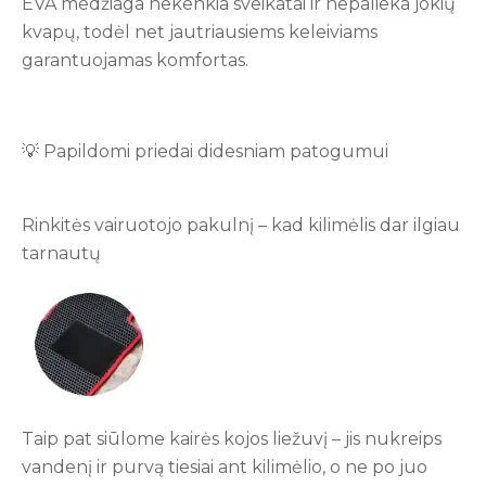
EVA medžiaga nekenkia sveikatai ir nepalieka jokių
kvapų, todėl net jautriausiems keleiviams
garantuojamas komfortas.
💡 Papildomi priedai didesniam patogumui
Rinkitės vairuotojo pakulnį – kad kilimėlis dar ilgiau
tarnautų
Taip pat siūlome kairės kojos liežuvį – jis nukreips
vandenį ir purvą tiesiai ant kilimėlio, o ne po juo