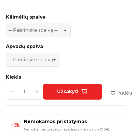
Kilimėlių spalva
Apvadų spalva
Kiekis
Užsakyti
Pridėti
Nemokamas pristatymas
Nemokamas pristatymas užsakymams nuo 100€.