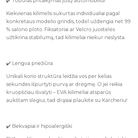
✔️ Tobulas pritaikymas jūsų automobiliui
Kiekvienas kilimėlis sukurtas individualiai pagal
konkretaus modelio grindis, todėl uždengia net 99
% salono ploto. Fiksatoriai ar Velcro juostelės
užtikrina stabilumą, tad kilimėliai niekur neslysta.
✔️ Lengva priežiūra
Unikali korio struktūra leidžia vos per kelias
sekundes išpurtyti purvą ar drėgmę. O jei reikia
kruopščiau išvalyti – EVA kilimėliai atsparūs
aukštam slėgiui, tad drąsiai plaukite su Kärcheriu!
✔️ Bekvapiai ir hipoalergiški