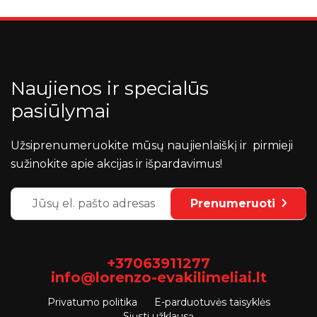
Naujienos ir specialūs
pasiūlymai
Užsiprenumeruokite mūsų naujienlaiškį ir pirmieji
sužinokite apie akcijas ir išpardavimus!
Prenumeruoti
+37063911277
info@lorenzo-evakilimeliai.lt
Privatumo politika
E-parduotuvės taisyklės
Siųsti užklausą