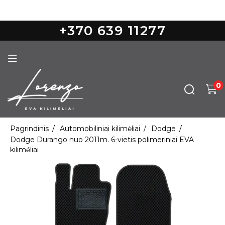
Nemokamas pristatymas nuo 100€
+370 639 11277
0
Pagrindinis
Automobiliniai kilimėliai
Dodge
Dodge Durango nuo 2011m. 6-vietis polimeriniai EVA
kilimėliai