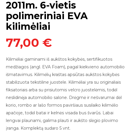
2011m. 6-vietis
polimeriniai EVA
kilimėliai
77,00 €
Kilimėliai
gaminami iš aukštos kokybės, sertifikuotos
medžiagos (angl. EVA Foam),
pagal kiekvieno automobilio
išmatavimus. Kilimėlių kraštas apsiūtas aukštos kokybės
stabilizuota tekstiline juostele. Kilimėliai yra su originaliais
fiksatoriais arba su prisiutomis v
elcro juostelėmis
, todėl
neslidinė
ja
automobilio salon
e
.
Drėgmė ir nešvarumai dėl
korio, rombo ar lašo formos paviršiaus susilaiko kilimėlio
apačioje, todėl batai ir kelnės visada bus švarūs. Labai
lengvai plauna
mi,
galima plauti
ir
aukšto slėgio plovimo
įranga.
Komplektą sudaro 5 vnt.