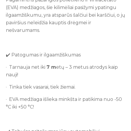
(EVA) medžiagos, šie kilimėliai pasižymi ypatingu
ilgaamžiškumu, yra atsparūs šalčiui bei karščiui, o jų
paviršius neleidžia kauptis drėgmei ir
nešvarumams.
✔️ Patogumas ir ilgaamžiškumas
· Tarnauja net iki
7
m
etų – 3 metus atrodys kaip
nauji!
· Tinka tiek vasarai, tiek žiemai.
· EVA medžiaga išlieka minkšta ir patikima nuo -50
°C iki +50 °C!