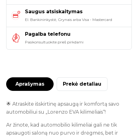
Saugus atsiskaitymas
El. Bankininkystė, Grynais arba Visa - Mastercard
Pagalba telefonu
Pasikonsultuokite prieš pirkdami
Aprašymas
Prekė detaliau
🌟 Atraskite išskirtinę apsaugą ir komfortą savo
automobiliui su „Lorenzo EVA kilimėliais“!
Ar žinote, kad automobilio kilimėliai gali ne tik
apsaugoti saloną nuo purvo ir drėgmės, bet ir