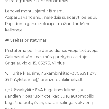
✅ Patogumas ir funkcionalumas
Lengvai montuojami ir išimami.
Atsparūs vandeniui, neleidžia susidaryti pelėsiui.
Papildoma garso izoliacija – mažiau triukšmo
kelionėje.
🚚 Greitas pristatymas
Pristatome per 1–3 darbo dienas visoje Lietuvoje.
Galimas atsiėmimas mūsų prekybos vietoje -
Grigalaukio g. 15, 05273, Vilnius.
📞 Turite klausimų? Skambinkite: +37063911277
📧 Rašykite: info@lorenzo-evakilimeliai.lt
👉 Užsisakykite EVA bagažinės kilimėlį jau
šiandien ir pasirūpinkite, kad Jūsų automobilio
bagažinė būtų švari, sausa ir stilinga kiekvieną
dieną!