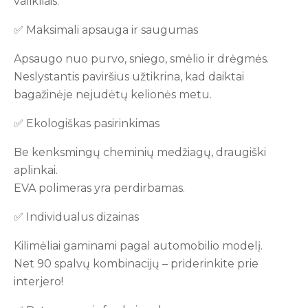
valikliais.
✅ Maksimali apsauga ir saugumas
Apsaugo nuo purvo, sniego, smėlio ir drėgmės.
Neslystantis paviršius užtikrina, kad daiktai
bagažinėje nejudėtų kelionės metu.
✅ Ekologiškas pasirinkimas
Be kenksmingų cheminių medžiagų, draugiški
aplinkai.
EVA polimeras yra perdirbamas.
✅ Individualus dizainas
Kilimėliai gaminami pagal automobilio modelį.
Net 90 spalvų kombinacijų – priderinkite prie
interjero!