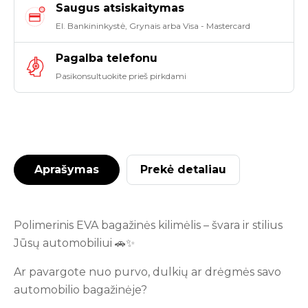
Saugus atsiskaitymas
El. Bankininkystė, Grynais arba Visa - Mastercard
Pagalba telefonu
Pasikonsultuokite prieš pirkdami
Aprašymas
Prekė detaliau
Polimerinis EVA bagažinės kilimėlis – švara ir stilius
Jūsų automobiliui 🚗✨
Ar pavargote nuo purvo, dulkių ar drėgmės savo
automobilio bagažinėje?