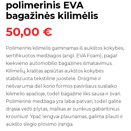
polimerinis EVA
bagažinės kilimėlis
50,00 €
Polimerinis kilimėlis gaminamas iš aukštos kokybės,
sertifikuotos medžiagos (angl. EVA Foam), pagal
kiekvieno automobilio bagažinės išmatavimus.
Kilimėlių kraštas apsiūtas aukštos kokybės
stabilizuota tekstiline juostele. Drėgmė ir
nešvarumai dėl korio formos paviršiaus susilaiko
kilimėlio apačioje, todėl bagažinė liks sausa ir švari.
Polimerinė medžiaga yra labai patvari, todėl galite
drąsiai vežti plytas, malkas ar sunkius gabaritinius
krovinius! Ypač lengvai plaunamas, galima plauti ir
aukšto slėgio plovimo įranga.