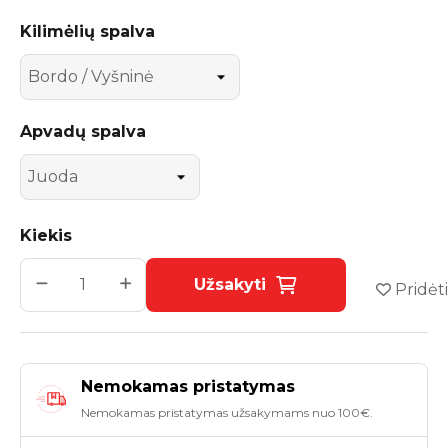
Kilimėlių spalva
Apvadų spalva
Kiekis
Užsakyti
Pridėti
Nemokamas pristatymas
Nemokamas pristatymas užsakymams nuo 100€.