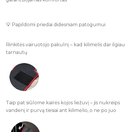
💡 Papildomi priedai didesniam patogumui
Rinkitės vairuotojo pakulnį – kad kilimėlis dar ilgiau
tarnautų
Taip pat siūlome kairės kojos liežuvį – jis nukreips
vandenį ir purvą tiesiai ant kilimėlio, o ne po juo