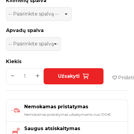
Kilimėlių spalva
Apvadų spalva
Kiekis
Užsakyti
Pridėti
Nemokamas pristatymas
Nemokamas pristatymas užsakymams nuo 100€.
Saugus atsiskaitymas