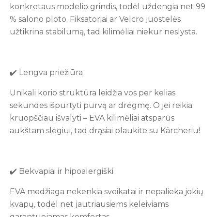
konkretaus modelio grindis, todėl uždengia net 99
% salono ploto. Fiksatoriai ar Velcro juostelės
užtikrina stabilumą, tad kilimėliai niekur neslysta.
✔️ Lengva priežiūra
Unikali korio struktūra leidžia vos per kelias
sekundes išpurtyti purvą ar drėgmę. O jei reikia
kruopščiau išvalyti – EVA kilimėliai atsparūs
aukštam slėgiui, tad drąsiai plaukite su Kärcheriu!
✔️ Bekvapiai ir hipoalergiški
EVA medžiaga nekenkia sveikatai ir nepalieka jokių
kvapų, todėl net jautriausiems keleiviams
garantuojamas komfortas.