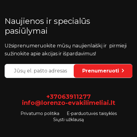
Naujienos ir specialūs
pasiūlymai
Užsiprenumeruokite mūsų naujienlaiškį ir pirmieji
sužinokite apie akcijas ir išpardavimus!
Prenumeruoti
+37063911277
info@lorenzo-evakilimeliai.lt
Privatumo politika
E-parduotuvės taisyklės
Siųsti užklausą