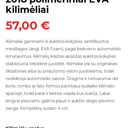
kilimėliai
57,00 €
Kilimėliai
gaminami iš aukštos kokybės, sertifikuotos
medžiagos (angl. EVA Foam),
pagal kiekvieno automobilio
išmatavimus. Kilimėlių kraštas apsiūtas aukštos kokybės
stabilizuota tekstiline juostele. Kilimėliai yra su originaliais
fiksatoriais arba su prisiutomis v
elcro juostelėmis
, todėl
neslidinė
ja
automobilio salon
e
.
Drėgmė ir nešvarumai dėl
korio, rombo ar lašo formos paviršiaus susilaiko kilimėlio
apačioje, todėl batai ir kelnės visada bus švarūs. Labai
lengvai plauna
mi,
galima plauti
ir
aukšto slėgio plovimo
įranga.
Komplektą sudaro 4 vnt.