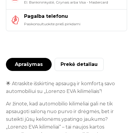
El. Bankininkystė, Grynais arba Visa - Mastercard
Pagalba telefonu
Pasikonsultuokite prieš pirkdami
Aprašymas
Prekė detaliau
🌟 Atraskite išskirtinę apsaugą ir komfortą savo
automobiliui su „Lorenzo EVA kilimėliais“!
Ar žinote, kad automobilio kilimėliai gali ne tik
apsaugoti saloną nuo purvo ir drėgmės, bet ir
suteikti jūsų kelionėms ypatingo jaukumo?
„Lorenzo EVA kilimėliai“ – tai naujos kartos