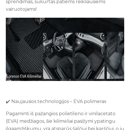
sprendimas, sukurtas patiems reikliausiems
vairuotojams!
✔️ Naujausios technologijos – EVA polimeras
Pagaminti iš pažangios polietileno ir vinilacetato
(EVA) medžiagos, šie kilimėliai pasižymi ypatingu
ilgaamžiškumu, yra atsparūs šalčiui bei karščiui, o jų