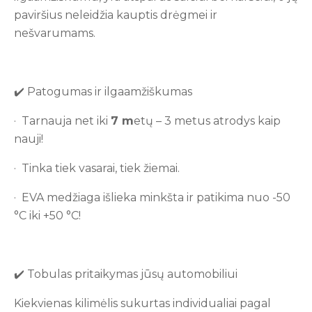
paviršius neleidžia kauptis drėgmei ir
nešvarumams.
✔️ Patogumas ir ilgaamžiškumas
· Tarnauja net iki
7
m
etų – 3 metus atrodys kaip
nauji!
· Tinka tiek vasarai, tiek žiemai.
· EVA medžiaga išlieka minkšta ir patikima nuo -50
°C iki +50 °C!
✔️ Tobulas pritaikymas jūsų automobiliui
Kiekvienas kilimėlis sukurtas individualiai pagal