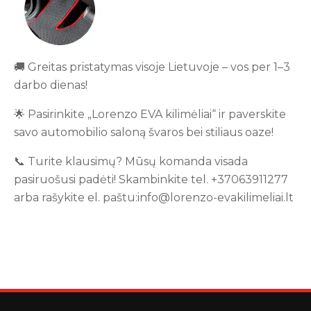
🚚 Greitas pristatymas visoje Lietuvoje – vos per 1–3
darbo dienas!
🌟 Pasirinkite „Lorenzo EVA kilimėliai“ ir paverskite
savo automobilio saloną švaros bei stiliaus oaze!
📞 Turite klausimų? Mūsų komanda visada
pasiruošusi padėti! Skambinkite tel. +37063911277
arba rašykite el. paštu:info@lorenzo-evakilimeliai.lt