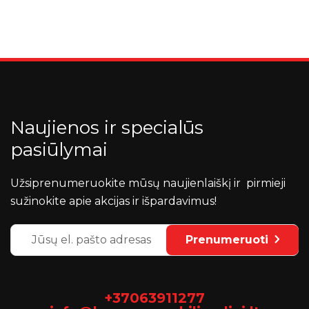
Naujienos ir specialūs
pasiūlymai
Užsiprenumeruokite mūsų naujienlaiškį ir pirmieji
sužinokite apie akcijas ir išpardavimus!
Prenumeruoti
+37063911277