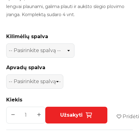
lengvai plauna
mi,
galima plauti
ir
aukšto slėgio plovimo
įranga.
Komplektą sudaro 4 vnt.
Kilimėlių spalva
Apvadų spalva
Kiekis
Užsakyti
Pridėti