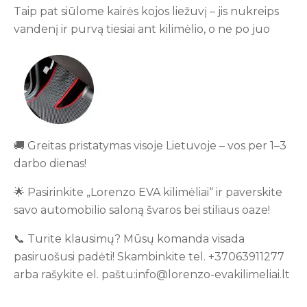
Taip pat siūlome kairės kojos liežuvį – jis nukreips
vandenį ir purvą tiesiai ant kilimėlio, o ne po juo
🚚 Greitas pristatymas visoje Lietuvoje – vos per 1–3
darbo dienas!
🌟 Pasirinkite „Lorenzo EVA kilimėliai“ ir paverskite
savo automobilio saloną švaros bei stiliaus oaze!
📞 Turite klausimų? Mūsų komanda visada
pasiruošusi padėti! Skambinkite tel. +37063911277
arba rašykite el. paštu:info@lorenzo-evakilimeliai.lt