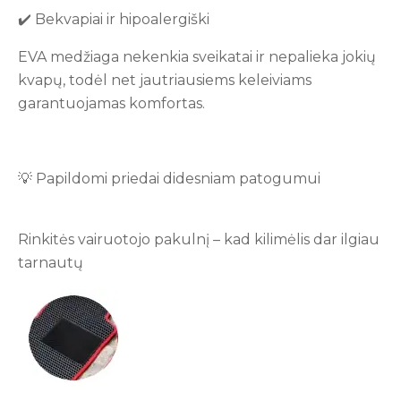
✔️ Bekvapiai ir hipoalergiški
EVA medžiaga nekenkia sveikatai ir nepalieka jokių
kvapų, todėl net jautriausiems keleiviams
garantuojamas komfortas.
💡 Papildomi priedai didesniam patogumui
Rinkitės vairuotojo pakulnį – kad kilimėlis dar ilgiau
tarnautų