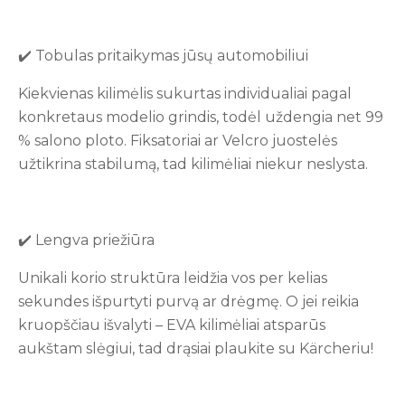
✔️ Tobulas pritaikymas jūsų automobiliui
Kiekvienas kilimėlis sukurtas individualiai pagal
konkretaus modelio grindis, todėl uždengia net 99
% salono ploto. Fiksatoriai ar Velcro juostelės
užtikrina stabilumą, tad kilimėliai niekur neslysta.
✔️ Lengva priežiūra
Unikali korio struktūra leidžia vos per kelias
sekundes išpurtyti purvą ar drėgmę. O jei reikia
kruopščiau išvalyti – EVA kilimėliai atsparūs
aukštam slėgiui, tad drąsiai plaukite su Kärcheriu!