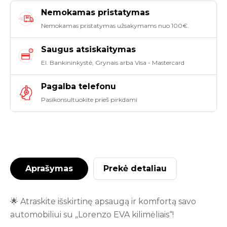
Nemokamas pristatymas
Nemokamas pristatymas užsakymams nuo 100€.
Saugus atsiskaitymas
El. Bankininkystė, Grynais arba Visa - Mastercard
Pagalba telefonu
Pasikonsultuokite prieš pirkdami
Aprašymas
Prekė detaliau
🌟 Atraskite išskirtinę apsaugą ir komfortą savo
automobiliui su „Lorenzo EVA kilimėliais“!