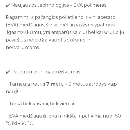
✔️ Naujausios technologijos – EVA polimeras
Pagaminti iš pažangios polietileno ir vinilacetato
(EVA) medžiagos, šie kilimėliai pasižymi ypatingu
ilgaamžiškumu, yra atsparūs šalčiui bei karščiui, o jų
paviršius neleidžia kauptis drėgmei ir
nešvarumams.
✔️ Patogumas ir ilgaamžiškumas
· Tarnauja net iki
7
m
etų – 3 metus atrodys kaip
nauji!
· Tinka tiek vasarai, tiek žiemai.
· EVA medžiaga išlieka minkšta ir patikima nuo -50
°C iki +50 °C!