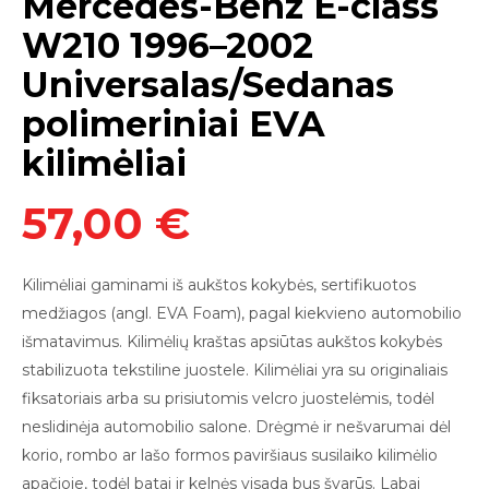
Mercedes-Benz E-class
W210 1996–2002
Universalas/Sedanas
polimeriniai EVA
kilimėliai
57,00 €
Kilimėliai
gaminami iš aukštos kokybės, sertifikuotos
medžiagos (angl. EVA Foam),
pagal kiekvieno automobilio
išmatavimus. Kilimėlių kraštas apsiūtas aukštos kokybės
stabilizuota tekstiline juostele. Kilimėliai yra su originaliais
fiksatoriais arba su prisiutomis v
elcro juostelėmis
, todėl
neslidinė
ja
automobilio salon
e
.
Drėgmė ir nešvarumai dėl
korio, rombo ar lašo formos paviršiaus susilaiko kilimėlio
apačioje, todėl batai ir kelnės visada bus švarūs. Labai