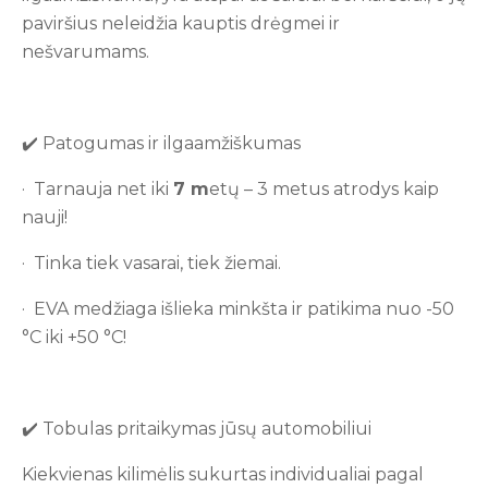
paviršius neleidžia kauptis drėgmei ir
nešvarumams.
✔️ Patogumas ir ilgaamžiškumas
· Tarnauja net iki
7
m
etų – 3 metus atrodys kaip
nauji!
· Tinka tiek vasarai, tiek žiemai.
· EVA medžiaga išlieka minkšta ir patikima nuo -50
°C iki +50 °C!
✔️ Tobulas pritaikymas jūsų automobiliui
Kiekvienas kilimėlis sukurtas individualiai pagal