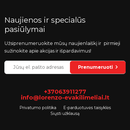
Naujienos ir specialūs
pasiūlymai
Užsiprenumeruokite mūsų naujienlaiškį ir pirmieji
sužinokite apie akcijas ir išpardavimus!
Prenumeruoti
+37063911277
info@lorenzo-evakilimeliai.lt
Privatumo politika
E-parduotuvės taisyklės
Siųsti užklausą