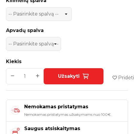
Kilimėlių spalva
Apvadų spalva
Kiekis
Užsakyti
Pridėti
Nemokamas pristatymas
Nemokamas pristatymas užsakymams nuo 100€.
Saugus atsiskaitymas