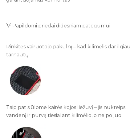
💡 Papildomi priedai didesniam patogumui
Rinkitės vairuotojo pakulnį – kad kilimėlis dar ilgiau
tarnautų
Taip pat siūlome kairės kojos liežuvį – jis nukreips
vandenį ir purvą tiesiai ant kilimėlio, o ne po juo