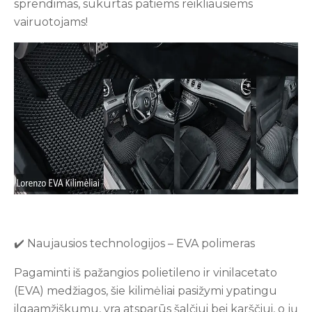
sprendimas, sukurtas patiems reikliausiems
vairuotojams!
✔️ Naujausios technologijos – EVA polimeras
Pagaminti iš pažangios polietileno ir vinilacetato
(EVA) medžiagos, šie kilimėliai pasižymi ypatingu
ilgaamžiškumu, yra atsparūs šalčiui bei karščiui, o jų