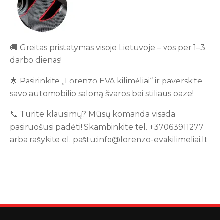
🚚 Greitas pristatymas visoje Lietuvoje – vos per 1–3
darbo dienas!
🌟 Pasirinkite „Lorenzo EVA kilimėliai“ ir paverskite
savo automobilio saloną švaros bei stiliaus oaze!
📞 Turite klausimų? Mūsų komanda visada
pasiruošusi padėti! Skambinkite tel. +37063911277
arba rašykite el. paštu:info@lorenzo-evakilimeliai.lt