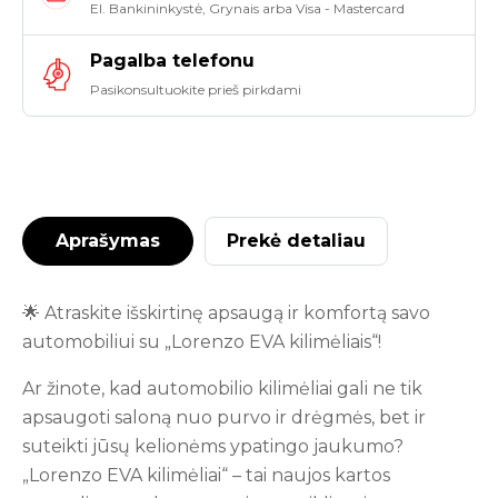
El. Bankininkystė, Grynais arba Visa - Mastercard
Pagalba telefonu
Pasikonsultuokite prieš pirkdami
Aprašymas
Prekė detaliau
🌟 Atraskite išskirtinę apsaugą ir komfortą savo
automobiliui su „Lorenzo EVA kilimėliais“!
Ar žinote, kad automobilio kilimėliai gali ne tik
apsaugoti saloną nuo purvo ir drėgmės, bet ir
suteikti jūsų kelionėms ypatingo jaukumo?
„Lorenzo EVA kilimėliai“ – tai naujos kartos