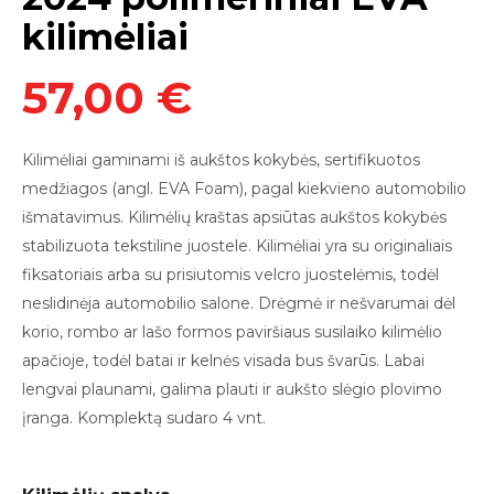
kilimėliai
57,00 €
Kilimėliai
gaminami iš aukštos kokybės, sertifikuotos
medžiagos (angl. EVA Foam),
pagal kiekvieno automobilio
išmatavimus. Kilimėlių kraštas apsiūtas aukštos kokybės
stabilizuota tekstiline juostele. Kilimėliai yra su originaliais
fiksatoriais arba su prisiutomis v
elcro juostelėmis
, todėl
neslidinė
ja
automobilio salon
e
.
Drėgmė ir nešvarumai dėl
korio, rombo ar lašo formos paviršiaus susilaiko kilimėlio
apačioje, todėl batai ir kelnės visada bus švarūs. Labai
lengvai plauna
mi,
galima plauti
ir
aukšto slėgio plovimo
įranga.
Komplektą sudaro 4 vnt.