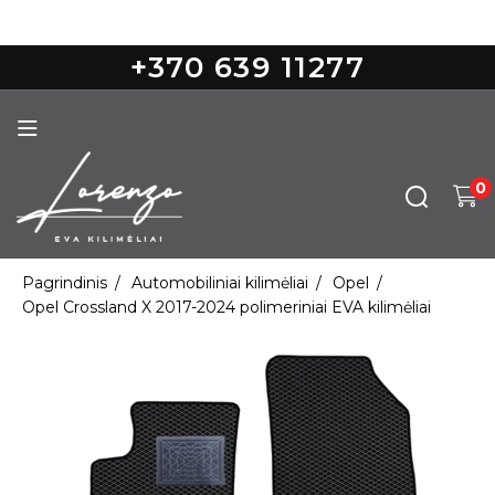
Nemokamas pristatymas nuo 100€
+370 639 11277
0
Pagrindinis
Automobiliniai kilimėliai
Opel
Opel Crossland X 2017-2024 polimeriniai EVA kilimėliai