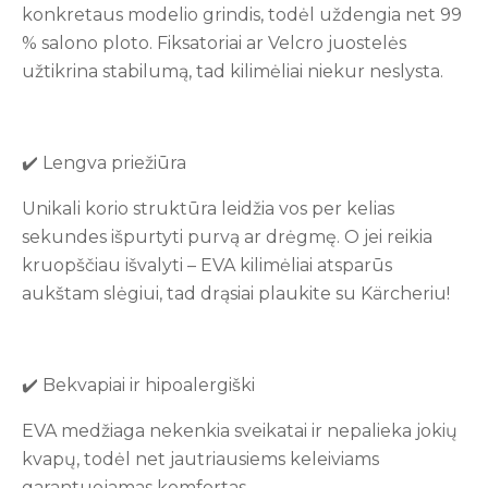
konkretaus modelio grindis, todėl uždengia net 99
% salono ploto. Fiksatoriai ar Velcro juostelės
užtikrina stabilumą, tad kilimėliai niekur neslysta.
✔️ Lengva priežiūra
Unikali korio struktūra leidžia vos per kelias
sekundes išpurtyti purvą ar drėgmę. O jei reikia
kruopščiau išvalyti – EVA kilimėliai atsparūs
aukštam slėgiui, tad drąsiai plaukite su Kärcheriu!
✔️ Bekvapiai ir hipoalergiški
EVA medžiaga nekenkia sveikatai ir nepalieka jokių
kvapų, todėl net jautriausiems keleiviams
garantuojamas komfortas.