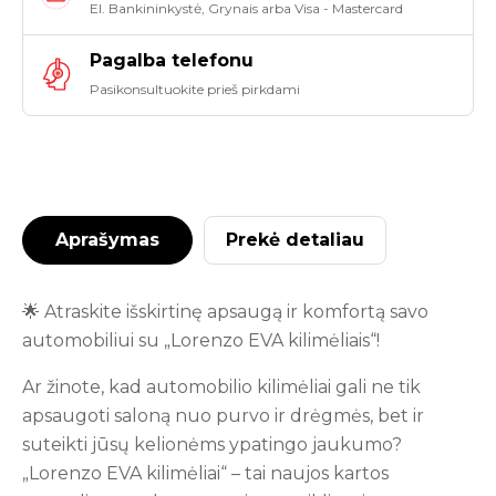
El. Bankininkystė, Grynais arba Visa - Mastercard
Pagalba telefonu
Pasikonsultuokite prieš pirkdami
Aprašymas
Prekė detaliau
🌟 Atraskite išskirtinę apsaugą ir komfortą savo
automobiliui su „Lorenzo EVA kilimėliais“!
Ar žinote, kad automobilio kilimėliai gali ne tik
apsaugoti saloną nuo purvo ir drėgmės, bet ir
suteikti jūsų kelionėms ypatingo jaukumo?
„Lorenzo EVA kilimėliai“ – tai naujos kartos