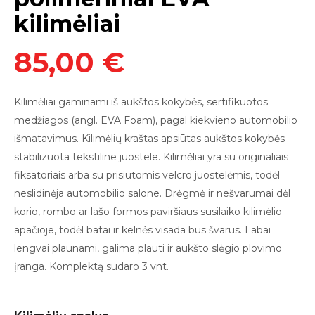
kilimėliai
85,00 €
Kilimėliai
gaminami iš aukštos kokybės, sertifikuotos
medžiagos (angl. EVA Foam),
pagal kiekvieno automobilio
išmatavimus. Kilimėlių kraštas apsiūtas aukštos kokybės
stabilizuota tekstiline juostele. Kilimėliai yra su originaliais
fiksatoriais arba su prisiutomis v
elcro juostelėmis
, todėl
neslidinė
ja
automobilio salon
e
.
Drėgmė ir nešvarumai dėl
korio, rombo ar lašo formos paviršiaus susilaiko kilimėlio
apačioje, todėl batai ir kelnės visada bus švarūs. Labai
lengvai plauna
mi,
galima plauti
ir
aukšto slėgio plovimo
įranga.
Komplektą sudaro 3 vnt.