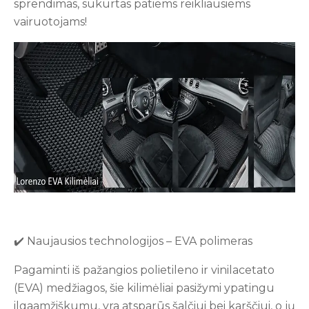
sprendimas, sukurtas patiems reikliausiems
vairuotojams!
✔️ Naujausios technologijos – EVA polimeras
Pagaminti iš pažangios polietileno ir vinilacetato
(EVA) medžiagos, šie kilimėliai pasižymi ypatingu
ilgaamžiškumu, yra atsparūs šalčiui bei karščiui, o jų