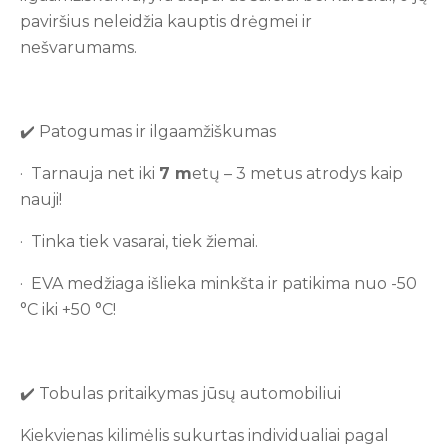
paviršius neleidžia kauptis drėgmei ir
nešvarumams.
✔️ Patogumas ir ilgaamžiškumas
· Tarnauja net iki
7
m
etų – 3 metus atrodys kaip
nauji!
· Tinka tiek vasarai, tiek žiemai.
· EVA medžiaga išlieka minkšta ir patikima nuo -50
°C iki +50 °C!
✔️ Tobulas pritaikymas jūsų automobiliui
Kiekvienas kilimėlis sukurtas individualiai pagal