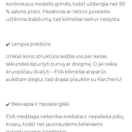
konkretaus modelio grindis, todėl uždengia net 99
% salono ploto. Fiksatoriai ar Velcro juostelės
užtikrina stabilumą, tad kilimėliai niekur neslysta.
✔️ Lengva priežiūra
Unikali korio struktūra leidžia vos per kelias
sekundes išpurtyti purvą ar drėgmę. O jei reikia
kruopščiau išvalyti – EVA kilimėliai atsparūs
aukštam slėgiui, tad drąsiai plaukite su Kärcheriu!
✔️ Bekvapiai ir hipoalergiški
EVA medžiaga nekenkia sveikatai ir nepalieka jokių
kvapų, todėl net jautriausiems keleiviams
garantuojamas komfortas.