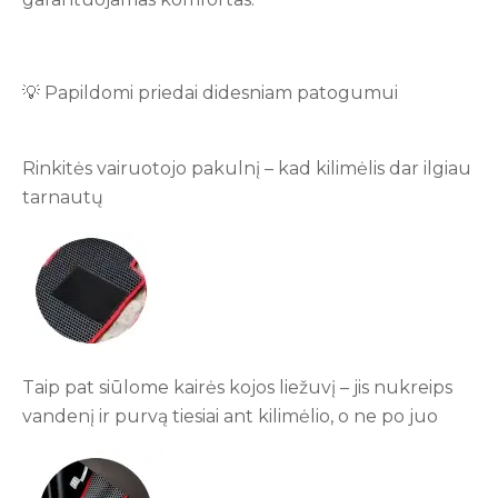
💡 Papildomi priedai didesniam patogumui
Rinkitės vairuotojo pakulnį – kad kilimėlis dar ilgiau
tarnautų
Taip pat siūlome kairės kojos liežuvį – jis nukreips
vandenį ir purvą tiesiai ant kilimėlio, o ne po juo