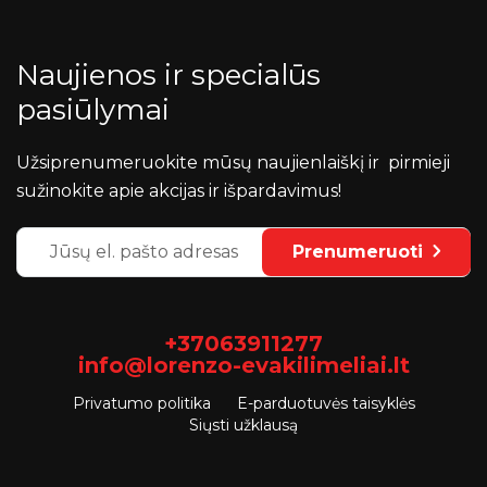
Naujienos ir specialūs
pasiūlymai
Užsiprenumeruokite mūsų naujienlaiškį ir pirmieji
sužinokite apie akcijas ir išpardavimus!
Prenumeruoti
+37063911277
info@lorenzo-evakilimeliai.lt
Privatumo politika
E-parduotuvės taisyklės
Siųsti užklausą