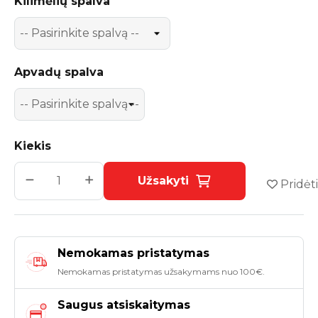
Kilimėlių spalva
Apvadų spalva
Kiekis
Užsakyti
Pridėti
Nemokamas pristatymas
Nemokamas pristatymas užsakymams nuo 100€.
Saugus atsiskaitymas