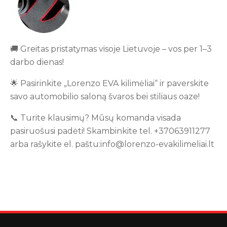
🚚 Greitas pristatymas visoje Lietuvoje – vos per 1–3
darbo dienas!
🌟 Pasirinkite „Lorenzo EVA kilimėliai“ ir paverskite
savo automobilio saloną švaros bei stiliaus oaze!
📞 Turite klausimų? Mūsų komanda visada
pasiruošusi padėti! Skambinkite tel. +37063911277
arba rašykite el. paštu:info@lorenzo-evakilimeliai.lt