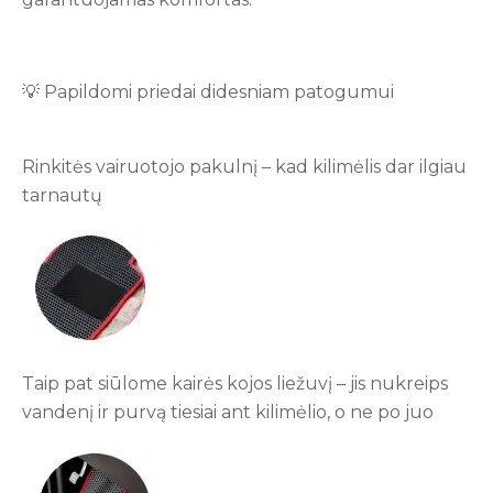
💡 Papildomi priedai didesniam patogumui
Rinkitės vairuotojo pakulnį – kad kilimėlis dar ilgiau
tarnautų
Taip pat siūlome kairės kojos liežuvį – jis nukreips
vandenį ir purvą tiesiai ant kilimėlio, o ne po juo