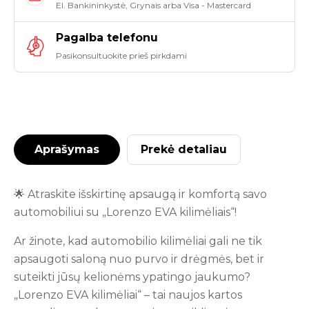
El. Bankininkystė, Grynais arba Visa - Mastercard
Pagalba telefonu
Pasikonsultuokite prieš pirkdami
Aprašymas
Prekė detaliau
🌟 Atraskite išskirtinę apsaugą ir komfortą savo
automobiliui su „Lorenzo EVA kilimėliais“!
Ar žinote, kad automobilio kilimėliai gali ne tik
apsaugoti saloną nuo purvo ir drėgmės, bet ir
suteikti jūsų kelionėms ypatingo jaukumo?
„Lorenzo EVA kilimėliai“ – tai naujos kartos