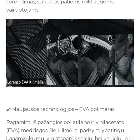
sprendimas, sukurtas patiems reikliausiems
vairuotojams!
✔️ Naujausios technologijos – EVA polimeras
Pagaminti iš pažangios polietileno ir vinilacetato
(EVA) medžiagos, šie kilimėliai pasižymi ypatingu
ilgaamžiškumu, yra atsparūs šalčiui bei karščiui, o jų