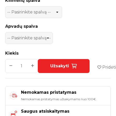
Kilimėlių spalva
Apvadų spalva
Kiekis
Užsakyti
Pridėti
Nemokamas pristatymas
Nemokamas pristatymas užsakymams nuo 100€.
Saugus atsiskaitymas