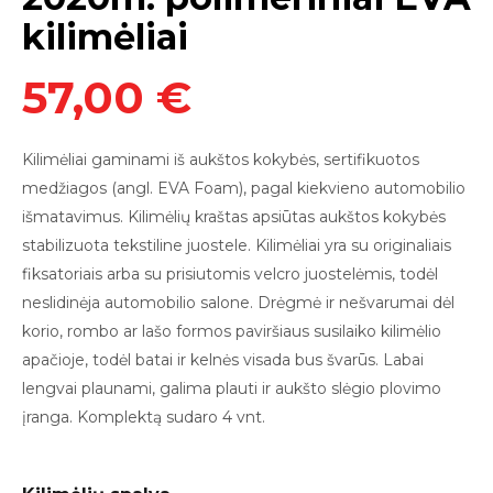
kilimėliai
57,00 €
Kilimėliai
gaminami iš aukštos kokybės, sertifikuotos
medžiagos (angl. EVA Foam),
pagal kiekvieno automobilio
išmatavimus. Kilimėlių kraštas apsiūtas aukštos kokybės
stabilizuota tekstiline juostele. Kilimėliai yra su originaliais
fiksatoriais arba su prisiutomis v
elcro juostelėmis
, todėl
neslidinė
ja
automobilio salon
e
.
Drėgmė ir nešvarumai dėl
korio, rombo ar lašo formos paviršiaus susilaiko kilimėlio
apačioje, todėl batai ir kelnės visada bus švarūs. Labai
lengvai plauna
mi,
galima plauti
ir
aukšto slėgio plovimo
įranga.
Komplektą sudaro 4 vnt.