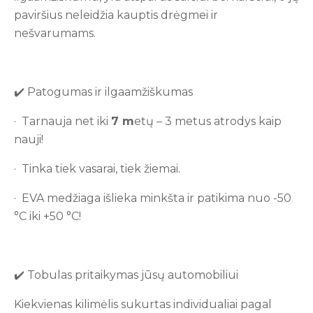
paviršius neleidžia kauptis drėgmei ir
nešvarumams.
✔️ Patogumas ir ilgaamžiškumas
· Tarnauja net iki
7
m
etų – 3 metus atrodys kaip
nauji!
· Tinka tiek vasarai, tiek žiemai.
· EVA medžiaga išlieka minkšta ir patikima nuo -50
°C iki +50 °C!
✔️ Tobulas pritaikymas jūsų automobiliui
Kiekvienas kilimėlis sukurtas individualiai pagal