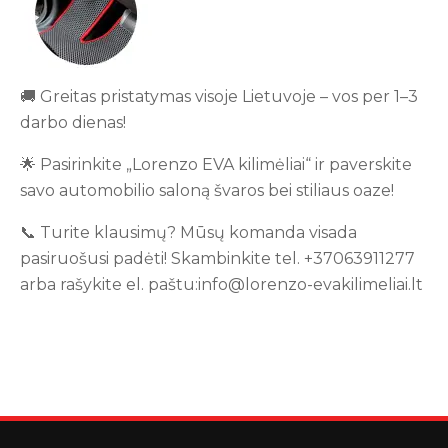
🚚 Greitas pristatymas visoje Lietuvoje – vos per 1–3
darbo dienas!
🌟 Pasirinkite „Lorenzo EVA kilimėliai“ ir paverskite
savo automobilio saloną švaros bei stiliaus oaze!
📞 Turite klausimų? Mūsų komanda visada
pasiruošusi padėti! Skambinkite tel. +37063911277
arba rašykite el. paštu:info@lorenzo-evakilimeliai.lt