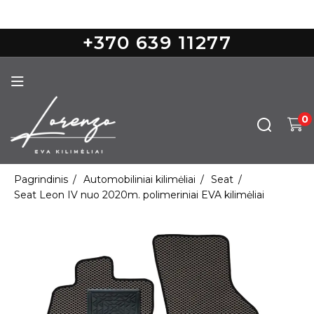
Nemokamas pristatymas nuo 100€
+370 639 11277
0
Pagrindinis
Automobiliniai kilimėliai
Seat
Seat Leon IV nuo 2020m. polimeriniai EVA kilimėliai