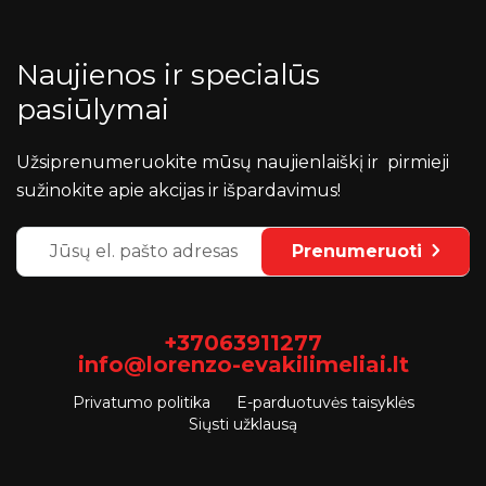
Naujienos ir specialūs
pasiūlymai
Užsiprenumeruokite mūsų naujienlaiškį ir pirmieji
sužinokite apie akcijas ir išpardavimus!
Prenumeruoti
+37063911277
info@lorenzo-evakilimeliai.lt
Privatumo politika
E-parduotuvės taisyklės
Siųsti užklausą