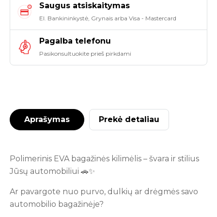
Saugus atsiskaitymas
El. Bankininkystė, Grynais arba Visa - Mastercard
Pagalba telefonu
Pasikonsultuokite prieš pirkdami
Aprašymas
Prekė detaliau
Polimerinis EVA bagažinės kilimėlis – švara ir stilius
Jūsų automobiliui 🚗✨
Ar pavargote nuo purvo, dulkių ar drėgmės savo
automobilio bagažinėje?