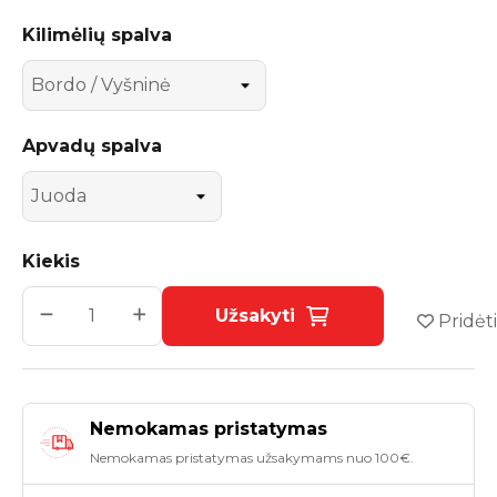
Kilimėlių spalva
Apvadų spalva
Kiekis
Užsakyti
Pridėti
Nemokamas pristatymas
Nemokamas pristatymas užsakymams nuo 100€.