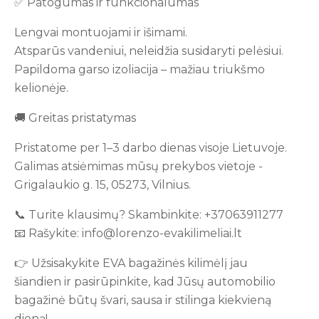
✅ Patogumas ir funkcionalumas
Lengvai montuojami ir išimami.
Atsparūs vandeniui, neleidžia susidaryti pelėsiui.
Papildoma garso izoliacija – mažiau triukšmo
kelionėje.
🚚 Greitas pristatymas
Pristatome per 1–3 darbo dienas visoje Lietuvoje.
Galimas atsiėmimas mūsų prekybos vietoje -
Grigalaukio g. 15, 05273, Vilnius.
📞 Turite klausimų? Skambinkite: +37063911277
📧 Rašykite: info@lorenzo-evakilimeliai.lt
👉 Užsisakykite EVA bagažinės kilimėlį jau
šiandien ir pasirūpinkite, kad Jūsų automobilio
bagažinė būtų švari, sausa ir stilinga kiekvieną
dieną!