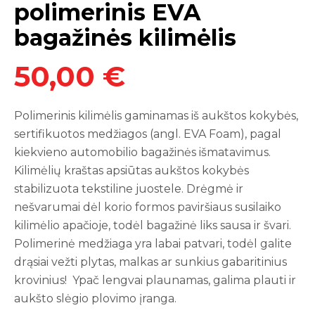
polimerinis EVA
bagažinės kilimėlis
50,00 €
Polimerinis kilimėlis gaminamas iš aukštos kokybės,
sertifikuotos medžiagos (angl. EVA Foam), pagal
kiekvieno automobilio bagažinės išmatavimus.
Kilimėlių kraštas apsiūtas aukštos kokybės
stabilizuota tekstiline juostele. Drėgmė ir
nešvarumai dėl korio formos paviršiaus susilaiko
kilimėlio apačioje, todėl bagažinė liks sausa ir švari.
Polimerinė medžiaga yra labai patvari, todėl galite
drąsiai vežti plytas, malkas ar sunkius gabaritinius
krovinius! Ypač lengvai plaunamas, galima plauti ir
aukšto slėgio plovimo įranga.