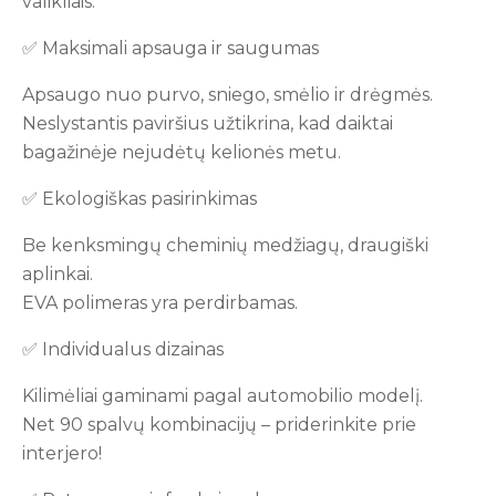
valikliais.
✅ Maksimali apsauga ir saugumas
Apsaugo nuo purvo, sniego, smėlio ir drėgmės.
Neslystantis paviršius užtikrina, kad daiktai
bagažinėje nejudėtų kelionės metu.
✅ Ekologiškas pasirinkimas
Be kenksmingų cheminių medžiagų, draugiški
aplinkai.
EVA polimeras yra perdirbamas.
✅ Individualus dizainas
Kilimėliai gaminami pagal automobilio modelį.
Net 90 spalvų kombinacijų – priderinkite prie
interjero!