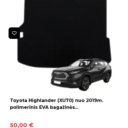
Toyota Highlander (XU70) nuo 2019m.
polimerinis EVA bagažinės...
50,00 €