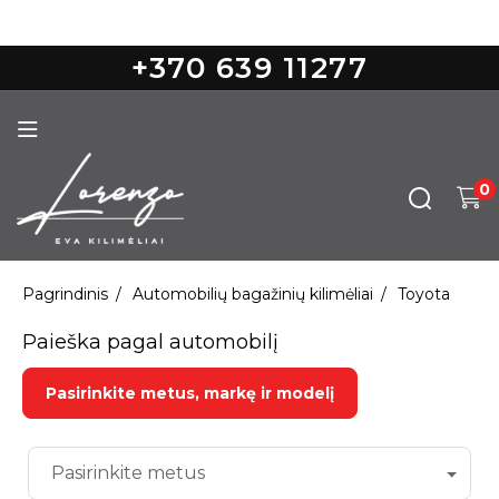
Nemokamas pristatymas nuo 100€
+370 639 11277
0
Pagrindinis
Automobilių bagažinių kilimėliai
Toyota
Paieška pagal automobilį
Pasirinkite metus, markę ir modelį
Pasirinkite metus