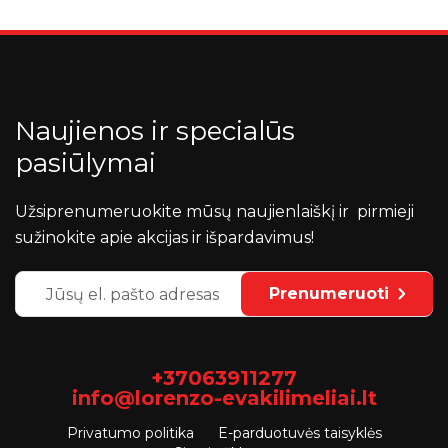
Naujienos ir specialūs
pasiūlymai
Užsiprenumeruokite mūsų naujienlaiškį ir pirmieji
sužinokite apie akcijas ir išpardavimus!
Prenumeruoti
+37063911277
info@lorenzo-evakilimeliai.lt
Privatumo politika
E-parduotuvės taisyklės