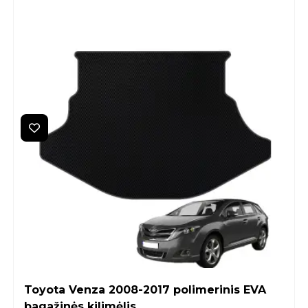
Toyota Venza 2008-2017 polimerinis EVA
bagažinės kilimėlis