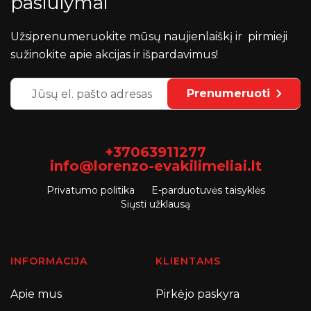
pasiūlymai
Užsiprenumeruokite mūsų naujienlaiškį ir pirmieji
sužinokite apie akcijas ir išpardavimus!
Prenumeruoti
+37063911277
info@lorenzo-evakilimeliai.lt
Privatumo politika
E-parduotuvės taisyklės
Siųsti užklausą
INFORMACIJA
KLIENTAMS
Apie mus
Pirkėjo paskyra