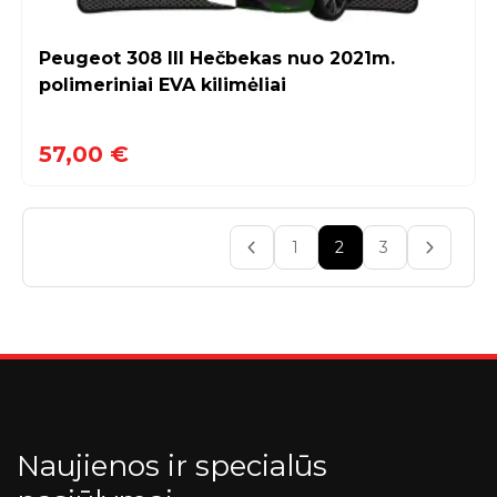
Peugeot 308 III Hečbekas nuo 2021m.
polimeriniai EVA kilimėliai
57,00 €
1
2
3
Naujienos ir specialūs